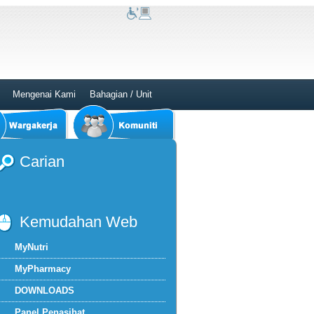
Mengenai Kami
Bahagian / Unit
Carian
Kemudahan Web
MyNutri
MyPharmacy
DOWNLOADS
Panel Penasihat