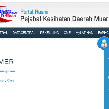
TRAL
DATACENTRAL
PEKELILING
CME
MyLATIHAN
EnPHC
IMER
imary care
mary Care