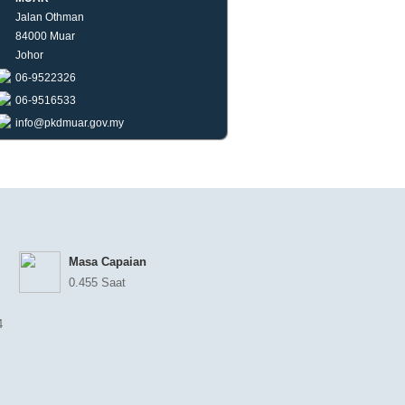
Jalan Othman
84000 Muar
Johor
06-9522326
06-9516533
info@pkdmuar.gov.my
Masa Capaian
0.455 Saat
4