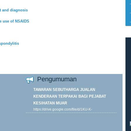
 and diagnosis
e use of NSAIDS
spondylitis
Pengumuman
TAWARAN SEBUTHARGA JUALAN
KENDERAAN TERPAKAI BAGI PEJABAT
KESIHATAN MUAR
https://drive.google.com/file/d/1KU-K-
ORP7DJk4y__kOFBHMsVTLh0B4wF/view?
usp=drive...
Khamis, 29-01-2026