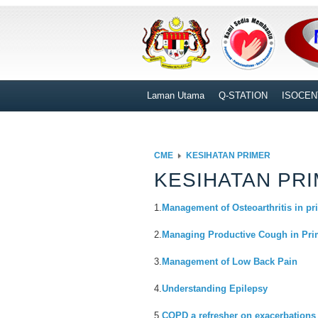
Laman Utama
Q-STATION
ISOCEN
CME
KESIHATAN PRIMER
KESIHATAN PR
1.
Management of Osteoarthritis in pr
2.
Managing Productive Cough in Pri
3.
Management of Low Back Pain
4.
Understanding Epilepsy
5.
COPD a refresher on exacerbations