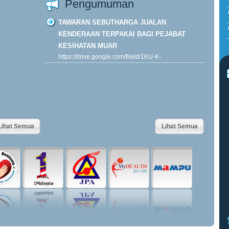
Pengumuman
TAWARAN SEBUTHARGA JUALAN
KENDERAAN TERPAKAI BAGI PEJABAT
KESIHATAN MUAR
https://drive.google.com/file/d/1KU-K-
ORP7DJk4y__kOFBHMsVTLh0B4wF/view?
usp=drive...
Khamis, 29-01-2026
Lihat Semua
Lihat Semua