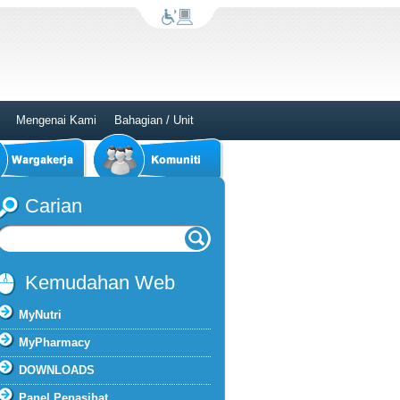
Mengenai Kami
Bahagian / Unit
Carian
Kemudahan Web
MyNutri
MyPharmacy
DOWNLOADS
Panel Penasihat